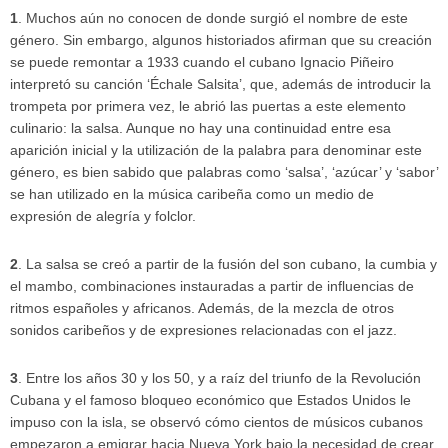
1
. Muchos aún no conocen de donde surgió el nombre de este
género. Sin embargo, algunos historiados afirman que su creación
se puede remontar a 1933 cuando el cubano Ignacio Piñeiro
interpretó su canción ‘Échale Salsita’, que, además de introducir la
trompeta por primera vez, le abrió las puertas a este elemento
culinario: la salsa. Aunque no hay una continuidad entre esa
aparición inicial y la utilización de la palabra para denominar este
género, es bien sabido que palabras como ‘salsa’, ‘azúcar’ y ‘sabor’
se han utilizado en la música caribeña como un medio de
expresión de alegría y folclor.
2
. La salsa se creó a partir de la fusión del son cubano, la cumbia y
el mambo, combinaciones instauradas a partir de influencias de
ritmos españoles y africanos. Además, de la mezcla de otros
sonidos caribeños y de expresiones relacionadas con el jazz.
3
. Entre los años 30 y los 50, y a raíz del triunfo de la Revolución
Cubana y el famoso bloqueo económico que Estados Unidos le
impuso con la isla, se observó cómo cientos de músicos cubanos
empezaron a emigrar hacia Nueva York bajo la necesidad de crear